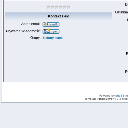
D
Ostatnia
Kontakt z eio
Adres email:
Prywatna Wiadomość:
Grupy:
Zielony listek
R
P
Powered by
phpBB
mo
Template
FISubSilver
v 0.3 mod